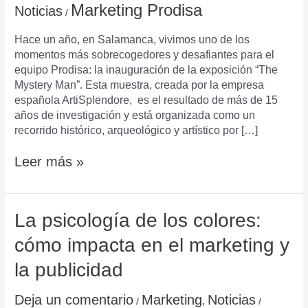
The
Marketing Prodisa
Noticias
/
Mystery
Man
Hace un año, en Salamanca, vivimos uno de los
momentos más sobrecogedores y desafiantes para el
equipo Prodisa: la inauguración de la exposición “The
Mystery Man”. Esta muestra, creada por la empresa
española ArtiSplendore, es el resultado de más de 15
años de investigación y está organizada como un
recorrido histórico, arqueológico y artístico por […]
Leer más »
La
La psicología de los colores:
psicología
cómo impacta en el marketing y
de
los
la publicidad
colores:
cómo
Deja un comentario
Marketing
Noticias
,
/
/
impacta