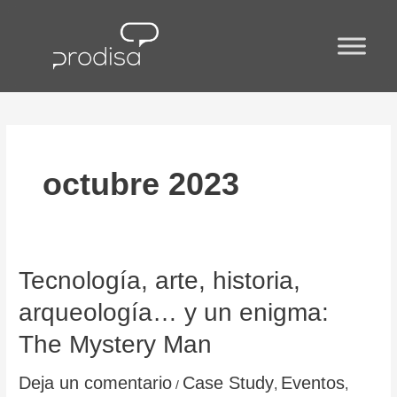
Ir
al
contenido
octubre 2023
Tecnología,
Tecnología, arte, historia,
arte,
arqueología… y un enigma:
historia,
arqueología…
The Mystery Man
y
un
Deja un comentario
Case Study
Eventos
,
,
/
enigma: