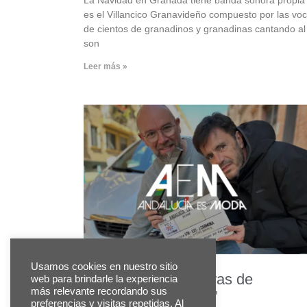
es el Villancico Granavideño compuesto por las vo
de cientos de granadinos y granadinas cantando al
son
Leer más »
Usamos cookies en nuestro sitio
Detrás de las cámaras de
web para brindarle la experiencia
más relevante recordando sus
‘Andalucía es Moda’
preferencias y visitas repetidas. Al