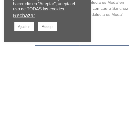
CASE STUDY: Programa ‘Andalucía es Moda’ en
hacer clic en "Aceptar", acepta el
Canal Sur Después de trabajar con Laura Sánchez
uso de TODAS las cookies.
el equipo de producción de ‘Andalucía es Moda’
Rechazar
.
¿podemos
Ajustes
Accept
Leer más »
Pensar a lo grande desde
pequeños