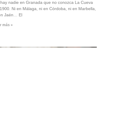
 hay nadie en Granada que no conozca La Cueva
1900. Ni en Málaga, ni en Córdoba, ni en Marbella,
en Jaén… El
r más »
entidad visual: la primera
presión de tu marca es la que