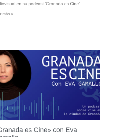
iovisual en su podcast ‘Granada es Cine’
r más »
Granada es Cine» con Eva