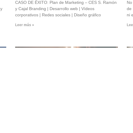
CASO DE ÉXITO: Plan de Marketing – CES S. Ramón
No
 y
y Cajal Branding | Desarrollo web | Vídeos
de 
corporativos | Redes sociales | Diseño gráfico
ni 
Leer más »
Lee
¿Por qué un spot publicitario?
Id
Cautiva, informa y persuade
im