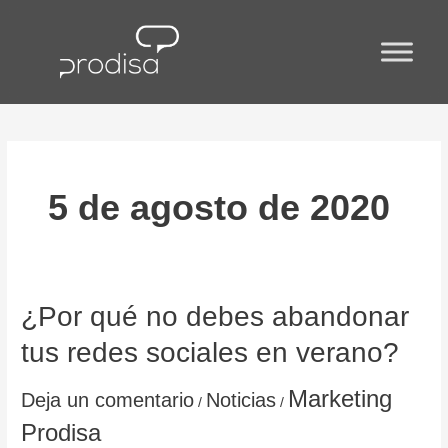
Ir
al
contenido
5 de agosto de 2020
¿Por
¿Por qué no debes abandonar
qué
tus redes sociales en verano?
no
debes
abandonar
Marketing
Deja un comentario
Noticias
/
/
tus
Prodisa
redes