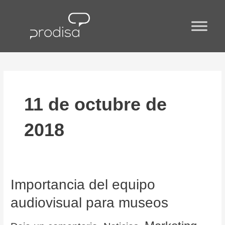
Ir
al
contenido
11 de octubre de
2018
Importancia
Importancia del equipo
del
audiovisual para museos
equipo
audiovisual
para