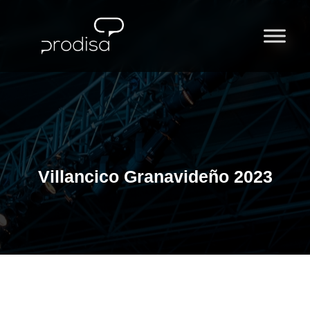
Ir
al
contenido
Villancico Granavideño 2023