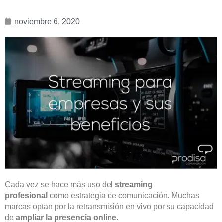
noviembre 6, 2020
Cada vez se hace más uso del
streaming
profesional
como estrategia de comunicación. Muchas
marcas optan por la retransmisión en vivo por su capacidad
de
ampliar la presencia online.